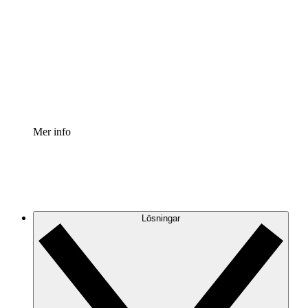
Processaccelerator
Standardisera och förbättra styrningen av
processdokumentation.
Enterprise shield
Lägg till ett förbättrat lager av förstärkt säkerhet och
detaljerad kontroll.
Mer info
Lösningar