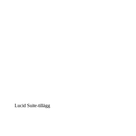
Lucidchart
Intelligent diagramskapande
Lucidspark
Virtuell whiteboardanvändning
airfocus
Produkthantering och skapande av färdplaner
Lucid Suite-tillägg
Molnaccelerator
Förstå och planera bättre för framtida förändringar av
din molninfrastruktur.