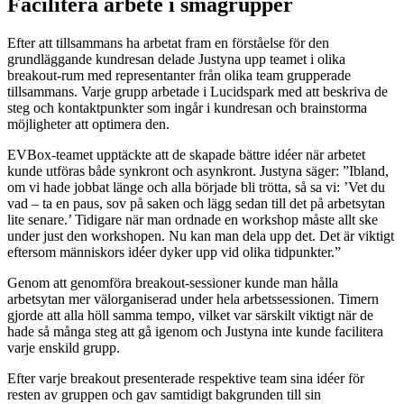
Facilitera arbete i smågrupper
Efter att tillsammans ha arbetat fram en förståelse för den
grundläggande kundresan delade Justyna upp teamet i olika
breakout-rum med representanter från olika team grupperade
tillsammans. Varje grupp arbetade i Lucidspark med att beskriva de
steg och kontaktpunkter som ingår i kundresan och brainstorma
möjligheter att optimera den.
EVBox-teamet upptäckte att de skapade bättre idéer när arbetet
kunde utföras både synkront och asynkront. Justyna säger: ”Ibland,
om vi hade jobbat länge och alla började bli trötta, så sa vi: ’Vet du
vad – ta en paus, sov på saken och lägg sedan till det på arbetsytan
lite senare.’ Tidigare när man ordnade en workshop måste allt ske
under just den workshopen. Nu kan man dela upp det. Det är viktigt
eftersom människors idéer dyker upp vid olika tidpunkter.”
Genom att genomföra breakout-sessioner kunde man hålla
arbetsytan mer välorganiserad under hela arbetssessionen. Timern
gjorde att alla höll samma tempo, vilket var särskilt viktigt när de
hade så många steg att gå igenom och Justyna inte kunde facilitera
varje enskild grupp.
Efter varje breakout presenterade respektive team sina idéer för
resten av gruppen och gav samtidigt bakgrunden till sin