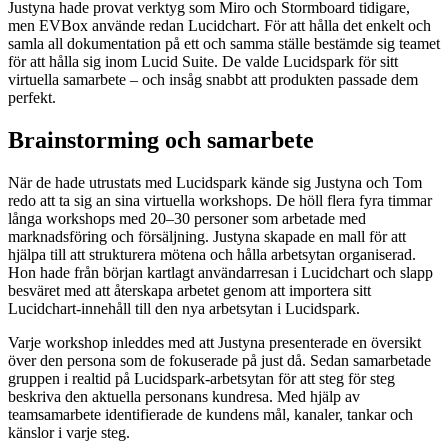
Justyna hade provat verktyg som Miro och Stormboard tidigare,
men EVBox använde redan Lucidchart. För att hålla det enkelt och
samla all dokumentation på ett och samma ställe bestämde sig teamet
för att hålla sig inom Lucid Suite. De valde Lucidspark för sitt
virtuella samarbete – och insåg snabbt att produkten passade dem
perfekt.
Brainstorming och samarbete
När de hade utrustats med Lucidspark kände sig Justyna och Tom
redo att ta sig an sina virtuella workshops. De höll flera fyra timmar
långa workshops med 20–30 personer som arbetade med
marknadsföring och försäljning. Justyna skapade en mall för att
hjälpa till att strukturera mötena och hålla arbetsytan organiserad.
Hon hade från början kartlagt användarresan i Lucidchart och slapp
besväret med att återskapa arbetet genom att importera sitt
Lucidchart-innehåll till den nya arbetsytan i Lucidspark.
Varje workshop inleddes med att Justyna presenterade en översikt
över den persona som de fokuserade på just då. Sedan samarbetade
gruppen i realtid på Lucidspark-arbetsytan för att steg för steg
beskriva den aktuella personans kundresa. Med hjälp av
teamsamarbete identifierade de kundens mål, kanaler, tankar och
känslor i varje steg.