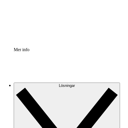
Processaccelerator
Standardisera och förbättra styrningen av
processdokumentation.
Enterprise shield
Lägg till ett förbättrat lager av förstärkt säkerhet och
detaljerad kontroll.
Mer info
Lösningar