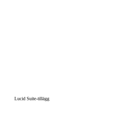
Intelligent diagramskapande
Lucidspark
Virtuell whiteboardanvändning
airfocus
Produkthantering och skapande av färdplaner
Lucid Suite-tillägg
Molnaccelerator
Förstå och planera bättre för framtida förändringar av
din molninfrastruktur.