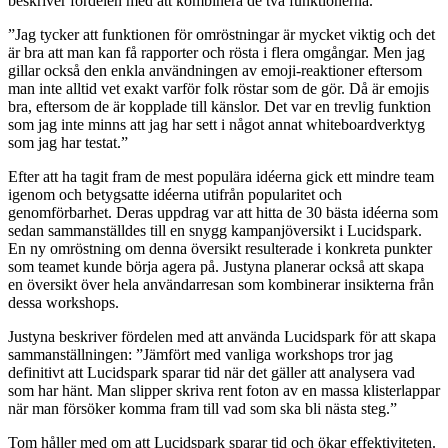
beskriver fördelen med att kombinera de två funktionerna.
”Jag tycker att funktionen för omröstningar är mycket viktig och det
är bra att man kan få rapporter och rösta i flera omgångar. Men jag
gillar också den enkla användningen av emoji-reaktioner eftersom
man inte alltid vet exakt varför folk röstar som de gör. Då är emojis
bra, eftersom de är kopplade till känslor. Det var en trevlig funktion
som jag inte minns att jag har sett i något annat whiteboardverktyg
som jag har testat.”
Efter att ha tagit fram de mest populära idéerna gick ett mindre team
igenom och betygsatte idéerna utifrån popularitet och
genomförbarhet. Deras uppdrag var att hitta de 30 bästa idéerna som
sedan sammanställdes till en snygg kampanjöversikt i Lucidspark.
En ny omröstning om denna översikt resulterade i konkreta punkter
som teamet kunde börja agera på. Justyna planerar också att skapa
en översikt över hela användarresan som kombinerar insikterna från
dessa workshops.
Justyna beskriver fördelen med att använda Lucidspark för att skapa
sammanställningen: ”Jämfört med vanliga workshops tror jag
definitivt att Lucidspark sparar tid när det gäller att analysera vad
som har hänt. Man slipper skriva rent foton av en massa klisterlappar
när man försöker komma fram till vad som ska bli nästa steg.”
Tom håller med om att Lucidspark sparar tid och ökar effektiviteten.