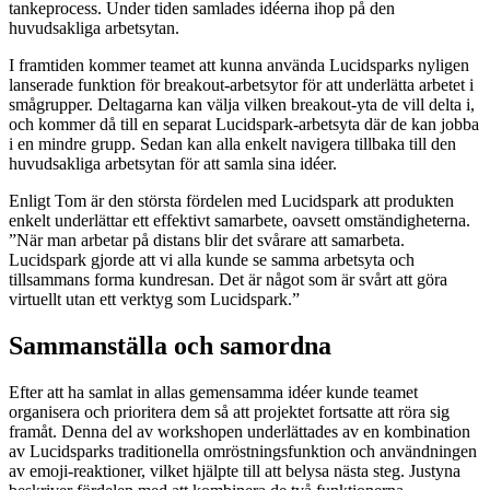
tankeprocess. Under tiden samlades idéerna ihop på den
huvudsakliga arbetsytan.
I framtiden kommer teamet att kunna använda Lucidsparks nyligen
lanserade funktion för breakout-arbetsytor för att underlätta arbetet i
smågrupper. Deltagarna kan välja vilken breakout-yta de vill delta i,
och kommer då till en separat Lucidspark-arbetsyta där de kan jobba
i en mindre grupp. Sedan kan alla enkelt navigera tillbaka till den
huvudsakliga arbetsytan för att samla sina idéer.
Enligt Tom är den största fördelen med Lucidspark att produkten
enkelt underlättar ett effektivt samarbete, oavsett omständigheterna.
”När man arbetar på distans blir det svårare att samarbeta.
Lucidspark gjorde att vi alla kunde se samma arbetsyta och
tillsammans forma kundresan. Det är något som är svårt att göra
virtuellt utan ett verktyg som Lucidspark.”
Sammanställa och samordna
Efter att ha samlat in allas gemensamma idéer kunde teamet
organisera och prioritera dem så att projektet fortsatte att röra sig
framåt. Denna del av workshopen underlättades av en kombination
av Lucidsparks traditionella omröstningsfunktion och användningen
av emoji-reaktioner, vilket hjälpte till att belysa nästa steg. Justyna