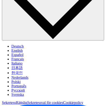
Deutsch
English
Español
Français
Italiano
日本語
한국인
Nederlands
Polski
Português
Pусский
Svenska
Sekretess
Rättslig
Sekretessval för cookies
Cookiepolicy