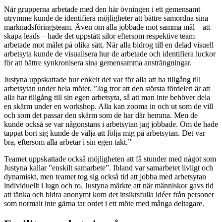
När grupperna arbetade med den här övningen i ett gemensamt
utrymme kunde de identifiera möjligheter att bättre samordna sina
marknadsföringsteam. Även om alla jobbade mot samma mål – att
skapa leads – hade det uppstått silor eftersom respektive team
arbetade mot målet på olika sätt. När alla bidrog till en delad visuell
arbetsyta kunde de visualisera hur de arbetade och identifiera luckor
för att bättre synkronisera sina gemensamma ansträngningar.
Justyna uppskattade hur enkelt det var för alla att ha tillgång till
arbetsytan under hela mötet. ”Jag tror att den största fördelen är att
alla har tillgång till sin egen arbetsyta, så att man inte behöver dela
en skärm under en workshop. Alla kan zooma in och ut som de vill
och som det passar den skärm som de har där hemma. Men de
kunde också se var någonstans i arbetsytan jag jobbade. Om de hade
tappat bort sig kunde de välja att följa mig på arbetsytan. Det var
bra, eftersom alla arbetar i sin egen takt.”
Teamet uppskattade också möjligheten att få stunder med något som
Justyna kallar ”enskilt samarbete”. Ibland var samarbetet livligt och
dynamiskt, men teamet tog sig också tid att jobba med arbetsytan
individuellt i lugn och ro. Justyna märkte att när människor gavs tid
att tänka och bidra anonymt kom det insiktsfulla idéer från personer
som normalt inte gärna tar ordet i ett möte med många deltagare.