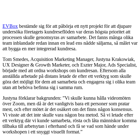
EVBox
bestämde sig för att påbörja ett nytt projekt för att djupare
undersöka företagets kundreseflöden var deras högsta prioritet att
processen skulle genomsyras av samarbete. Det fanns många olika
team inblandade redan innan en lead ens nådde säljarna, så målet var
att bygga en mer integrerad kundresa.
Tom Smedes, Acquisition Marketing Manager, Justyna Krakowiak,
UX Designer & Growth Marketer, och Eszter Major, Ads Specialist,
började med att ordna workshops om kundresan. Eftersom alla
anställda arbetade på distans letade de efter ett verktyg som skulle
göra det möjligt för dem att samarbeta och engagera sig i olika team
utan att behöva befinna sig i samma rum.
Justyna förklarar bakgrunden: ”Vi skulle kunna hålla videomöten
över Zoom, men då är det vanligtvis bara ett personer som pratar
mest, och efter mötet är det osäkert om det finns någon konsensus.
Vi visste att det inte skulle vara någon bra metod. Så vi letade efter
ett verktyg där vi kunde samarbeta, rösta och låta människor komma
tillbaka till arbetsytan i efterhand och få se vad som hände under
workshopen i ett snyggt visuellt format.”