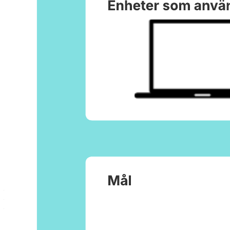
Den här mallen för användarpersona kan hjälpa dig att:
– Sammanfatta kunskap om användare i ett tydligt format.
– Visa användarnas mål och stötestenar.
– Samarbeta med andra för att dela era kunskaper om användarna.
Öppna mallen och lägg till innehåll för att anpassa