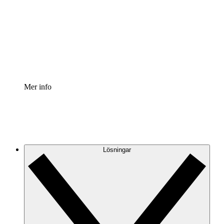
Processaccelerator
Standardisera och förbättra styrningen av
processdokumentation.
Enterprise shield
Lägg till ett förbättrat lager av förstärkt säkerhet och
detaljerad kontroll.
Mer info
Lösningar