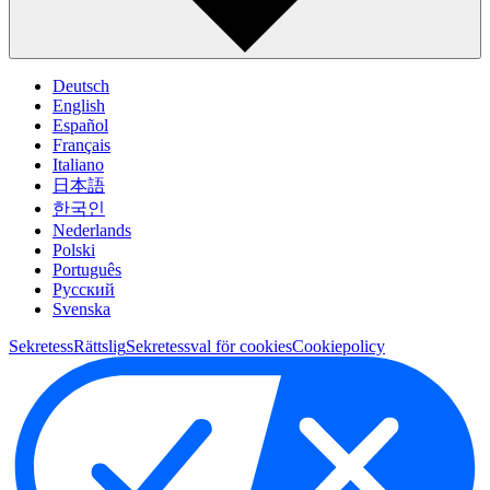
Deutsch
English
Español
Français
Italiano
日本語
한국인
Nederlands
Polski
Português
Pусский
Svenska
Sekretess
Rättslig
Sekretessval för cookies
Cookiepolicy