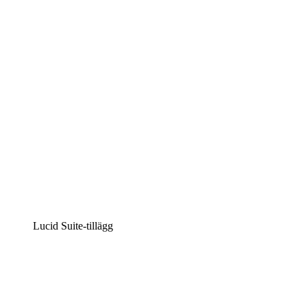
Intelligent diagramskapande
Lucidspark
Virtuell whiteboardanvändning
airfocus
Produkthantering och skapande av färdplaner
Lucid Suite-tillägg
Molnaccelerator
Förstå och planera bättre för framtida förändringar av
din molninfrastruktur.