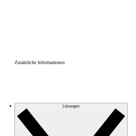
Prozess-Accelerator
Governance der Prozessdokumentation vereinheitlichen
und stärken.
Enterprise Shield
Zusätzliche Sicherheitslayer und granulare
Zugriffskontrolle.
Zusätzliche Informationen
Lösungen