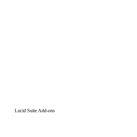
Lucidchart
Intelligente Diagrammerstellung
Lucidspark
Digitales Whiteboarding
airfocus
Produktmanagement und -roadmapping
Lucid Suite Add-ons
Cloud-Accelerator
Besseres Verständnis und Planung künftiger Cloud-
Infrastruktur-Änderungen.