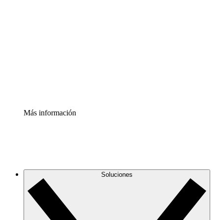
Comprende y planifica mejor los cambios futuros en tu
infraestructura de nube
Acelerador de Procesos
Estandariza y mejora el control de la documentación de
procesos
Enterprise Shield
Añade una capa de seguridad reforzada y control
detallado.
Más información
Soluciones