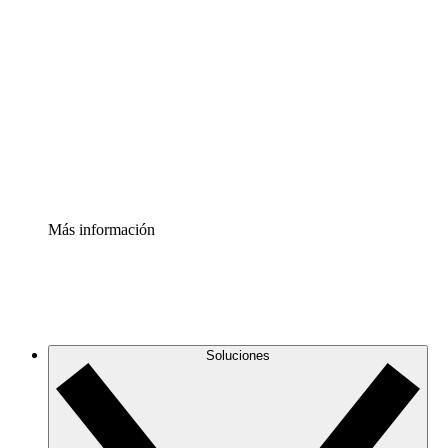
Comprende y planifica mejor los cambios futuros en tu
infraestructura de nube
Acelerador de Procesos
Estandariza y mejora el control de la documentación de
procesos
Enterprise Shield
Añade una capa de seguridad reforzada y control
detallado.
Más información
Soluciones