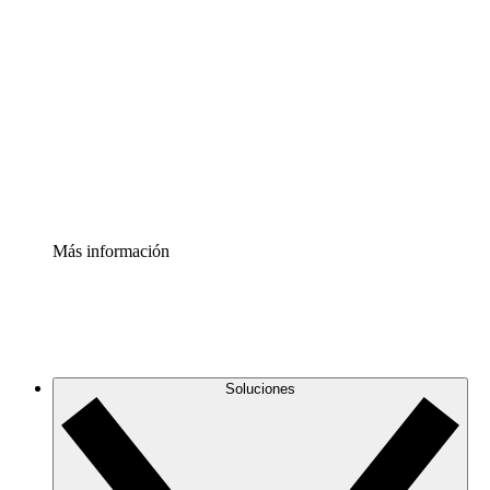
Comprende y planifica mejor los cambios futuros en tu
infraestructura de nube
Acelerador de Procesos
Estandariza y mejora el control de la documentación de
procesos
Enterprise Shield
Añade una capa de seguridad reforzada y control
detallado.
Más información
Soluciones