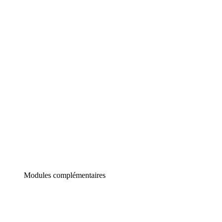
Lucidchart
Diagrammes intelligents
Lucidspark
Tableau blanc virtuel
airfocus
Gestion de produit et roadmapping
Modules complémentaires