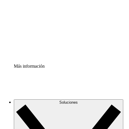
Comprende y planifica mejor los cambios futuros en tu
infraestructura de nube
Acelerador de Procesos
Estandariza y mejora el control de la documentación de
procesos
Enterprise Shield
Añade una capa de seguridad reforzada y control
detallado.
Más información
Soluciones