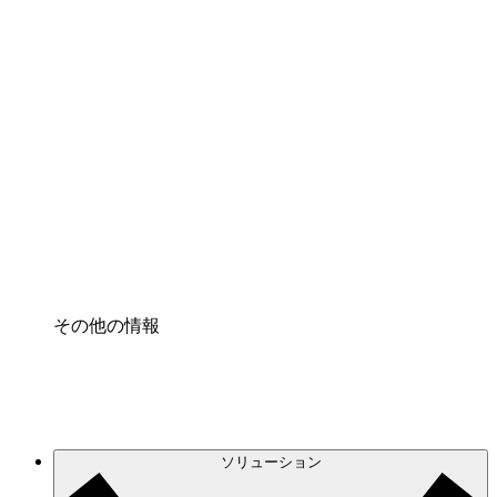
クラウドアクセル
クラウドインフラに対する将来の変更をより良く
理解し、計画を立てましょう。
プロセスアクセル
プロセス文書化のガバナンスを標準化し、改善す
る。
Enterprise Shield
強化されたセキュリティと詳細な制御を追加す
る。
その他の情報
ソリューション