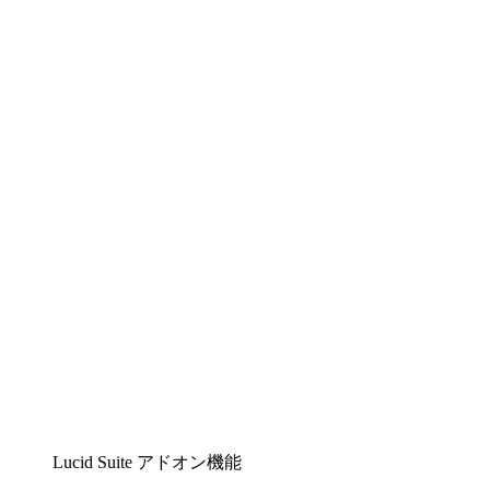
Lucidchart
複雑な内容をチームで分かりやすく理解できるイ
ンテリジェントな作図ソリューション
Lucidspark
チームが最高のアイデアを出し合い、行動につな
げられるバーチャルホワイトボード
airfocus
プロダクト管理・ロードマップツール
Lucid Suite アドオン機能