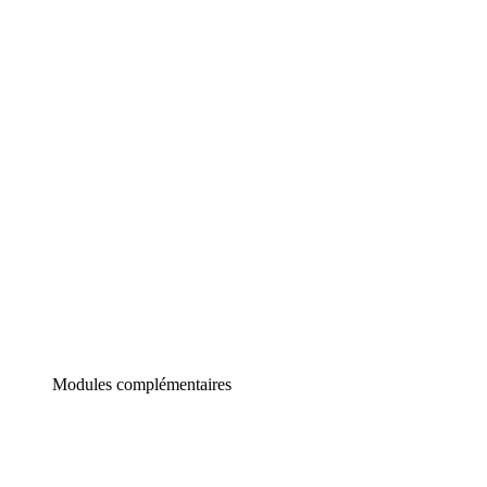
Lucidchart
Diagrammes intelligents
Lucidspark
Tableau blanc virtuel
airfocus
Gestion de produit et roadmapping
Modules complémentaires