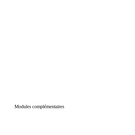
Lucidchart
Diagrammes intelligents
Lucidspark
Tableau blanc virtuel
airfocus
Gestion de produit et roadmapping
Modules complémentaires