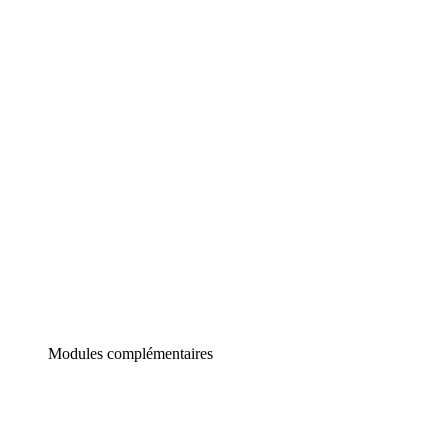
Lucidchart
Diagrammes intelligents
Lucidspark
Tableau blanc virtuel
airfocus
Gestion de produit et roadmapping
Modules complémentaires