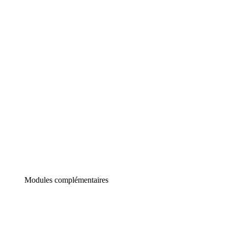
Lucidchart
Diagrammes intelligents
Lucidspark
Tableau blanc virtuel
airfocus
Gestion de produit et roadmapping
Modules complémentaires