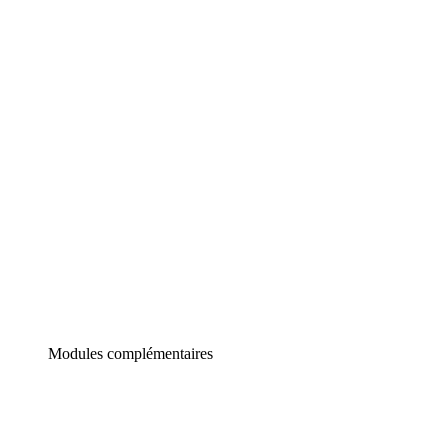
Lucidchart
Diagrammes intelligents
Lucidspark
Tableau blanc virtuel
airfocus
Gestion de produit et roadmapping
Modules complémentaires