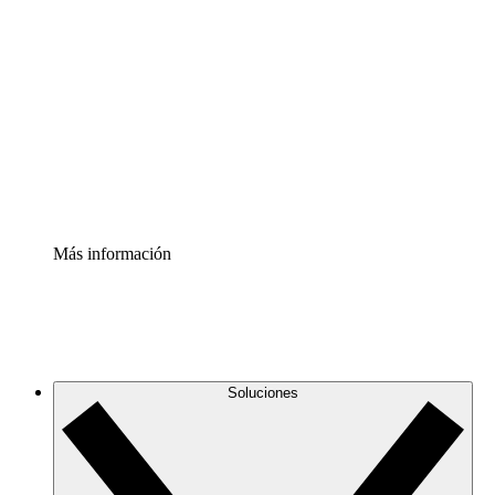
Comprende y planifica mejor los cambios futuros en tu
infraestructura de nube
Acelerador de Procesos
Estandariza y mejora el control de la documentación de
procesos
Enterprise Shield
Añade una capa de seguridad reforzada y control
detallado.
Más información
Soluciones