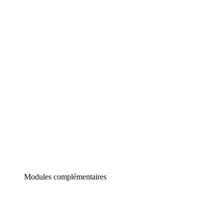
Lucidchart
Diagrammes intelligents
Lucidspark
Tableau blanc virtuel
airfocus
Gestion de produit et roadmapping
Modules complémentaires