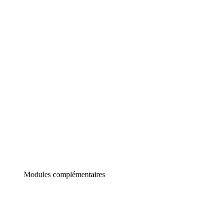
Lucidchart
Diagrammes intelligents
Lucidspark
Tableau blanc virtuel
airfocus
Gestion de produit et roadmapping
Modules complémentaires