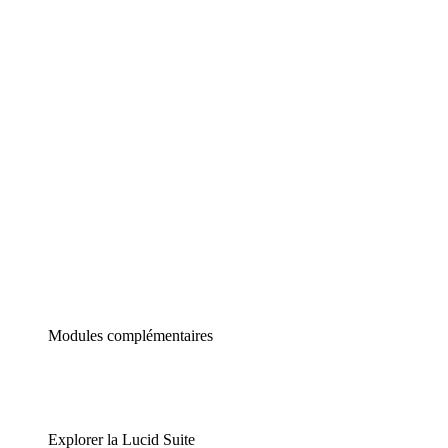
Diagrammes intelligents
Lucidspark
Tableau blanc virtuel
airfocus
Gestion de produit et roadmapping
Modules complémentaires
Explorer la Lucid Suite