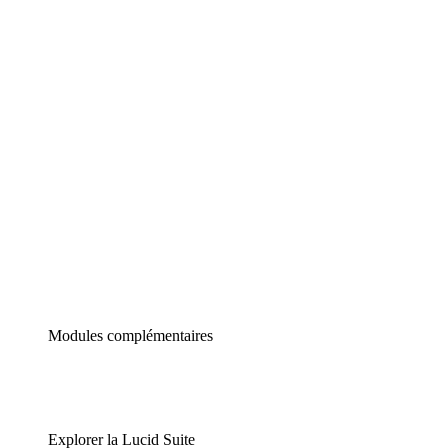
Diagrammes intelligents
Lucidspark
Tableau blanc virtuel
airfocus
Gestion de produit et roadmapping
Modules complémentaires
Explorer la Lucid Suite