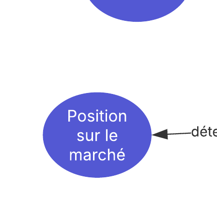
Ce modèle de carte conceptuelle en toile d'araignée peut vous aider
à :
Représenter visuellement les relations entre les concepts et les
idées liés à la gestion des opérations.
Expliquer les liens entre les concepts.
Organiser vos concepts en plaçant votre concept principal au
centre et vos sous-concepts autour de lui.
Ouvrez ce modèle pour afficher un exemple détaillé de carte
conceptuelle en toile d'araignée que vous pouvez personnaliser selon
votre cas d'utilisation.
Modèles connexes