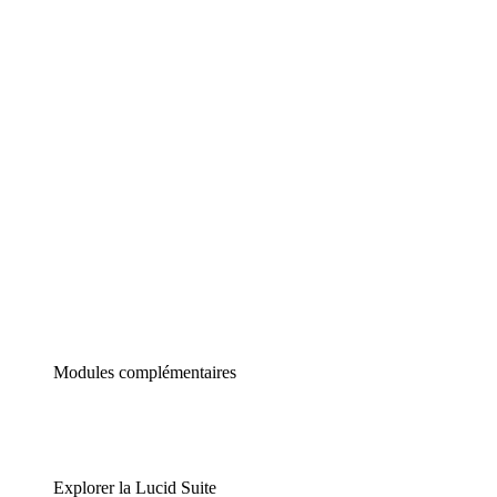
Diagrammes intelligents
Lucidspark
Tableau blanc virtuel
airfocus
Gestion de produit et roadmapping
Modules complémentaires
Explorer la Lucid Suite