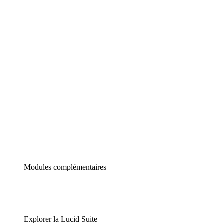
Diagrammes intelligents
Lucidspark
Tableau blanc virtuel
airfocus
Gestion de produit et roadmapping
Modules complémentaires
Explorer la Lucid Suite