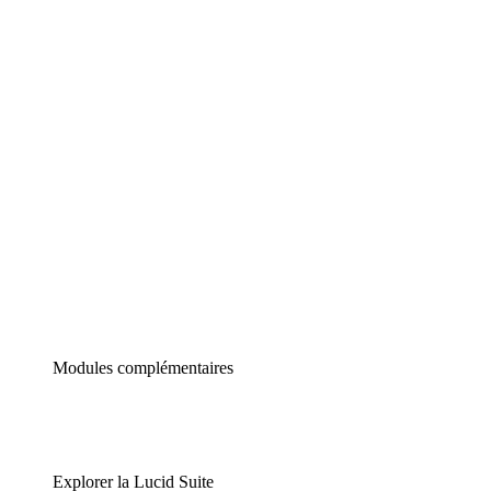
Diagrammes intelligents
Lucidspark
Tableau blanc virtuel
airfocus
Gestion de produit et roadmapping
Modules complémentaires
Explorer la Lucid Suite