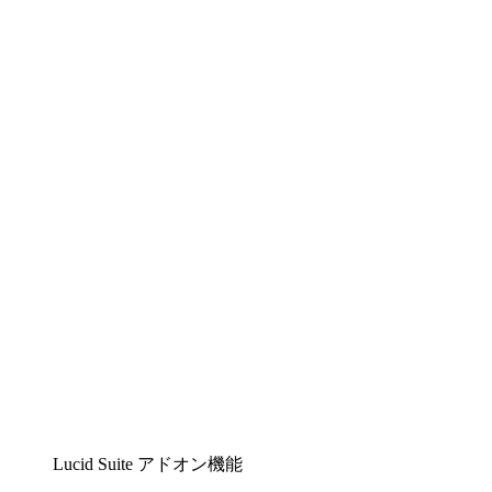
Lucidchart
複雑な内容をチームで分かりやすく理解できるイ
ンテリジェントな作図ソリューション
Lucidspark
チームが最高のアイデアを出し合い、行動につな
げられるバーチャルホワイトボード
airfocus
プロダクト管理・ロードマップツール
Lucid Suite アドオン機能