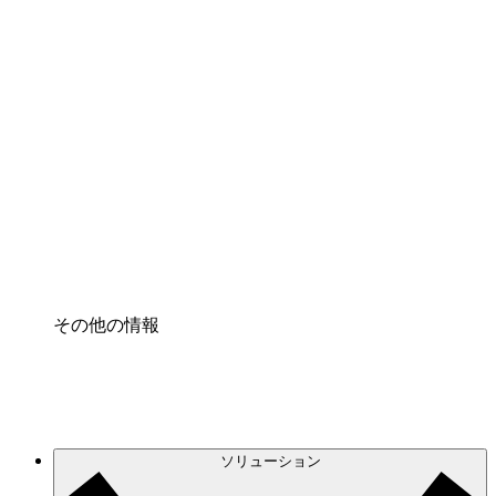
クラウドアクセル
クラウドインフラに対する将来の変更をより良く
理解し、計画を立てましょう。
プロセスアクセル
プロセス文書化のガバナンスを標準化し、改善す
る。
Enterprise Shield
強化されたセキュリティと詳細な制御を追加す
る。
その他の情報
ソリューション