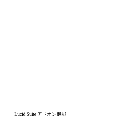
Lucidchart
複雑な内容をチームで分かりやすく理解できるイ
Lucidspark
チームが最高のアイデアを出し合い、行動につな
airfocus
プロダクト管理・ロードマップツール
Lucid Suite アドオン機能
クラウドアクセル