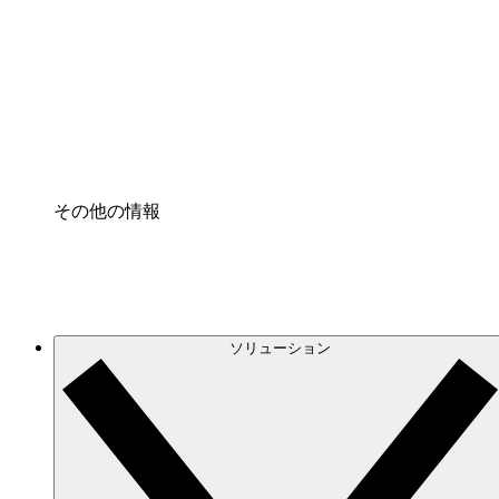
クラウドインフラに対する将来の変更をより良く
プロセスアクセル
プロセス文書化のガバナンスを標準化し、改善す
Enterprise Shield
強化されたセキュリティと詳細な制御を追加する
その他の情報
ソリューション