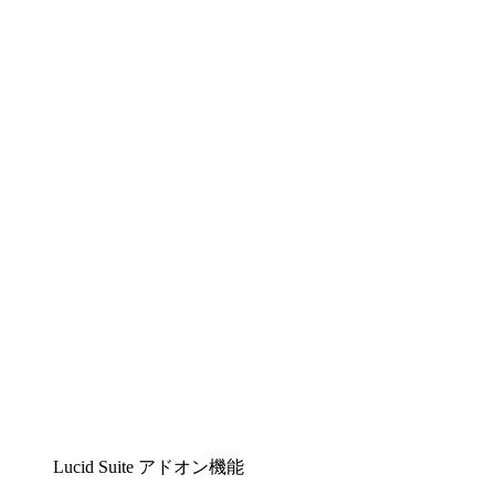
Lucidchart
複雑な内容をチームで分かりやすく理解できるイ
ンテリジェントな作図ソリューション
Lucidspark
チームが最高のアイデアを出し合い、行動につな
げられるバーチャルホワイトボード
airfocus
プロダクト管理・ロードマップツール
Lucid Suite アドオン機能