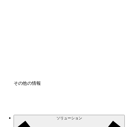
クラウドアクセル
クラウドインフラに対する将来の変更をより良く
理解し、計画を立てましょう。
プロセスアクセル
プロセス文書化のガバナンスを標準化し、改善す
る。
Enterprise Shield
強化されたセキュリティと詳細な制御を追加す
る。
その他の情報
ソリューション