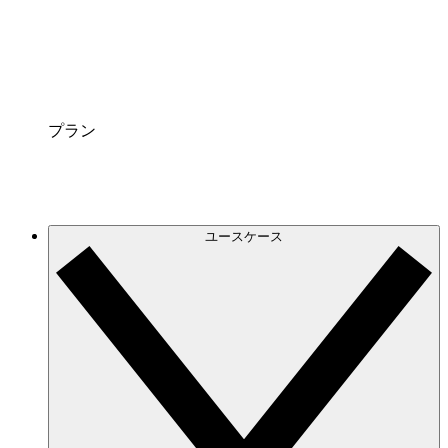
連携サービス
Lucidchart を普段お使いのプラットフォームと連
携させましょう。
プラン
ユースケース