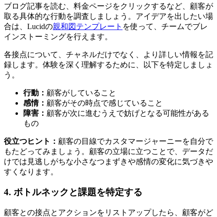
ブログ記事を読む、料金ページをクリックするなど、顧客が
取る具体的な行動を調査しましょう。アイデアを出したい場
合は、Lucidの
親和図テンプレート
を使って、チームでブレ
インストーミングを行えます。
各接点について、チャネルだけでなく、より詳しい情報を記
録します。体験を深く理解するために、以下を特定しましょ
う。
行動：
顧客がしていること
感情：
顧客がその時点で感じていること
障害：
顧客が次に進むうえで妨げとなる可能性がある
もの
役立つヒント：
顧客の目線でカスタマージャーニーを自分で
もたどってみましょう。顧客の立場に立つことで、データだ
けでは見逃しがちな小さなつまずきや感情の変化に気づきや
すくなります。
4. ボトルネックと課題を特定する
顧客との接点とアクションをリストアップしたら、顧客がど