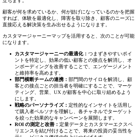
立ちます。
顧客が何を求めているか、何が妨げになっているのかを把握
すれば、体験を最適化し、障害を取り除き、顧客のニーズに
直接応える解決策を生み出せるようになります。
カスタマージャーニーマップを活用すると、次のことが可能
になります。
カスタマージャーニーの最適化：
つまずきやすいポイ
ントを特定し、効果の低い顧客との接点を解消し、オ
ンボーディングを改善することで、エンゲージメント
と維持率を高めます。
部門横断チームの連携：
部門間のサイロを解消し、顧
客との接点ごとの担当者を明確にすることで、マーケ
ティング、営業、UX が顧客を中心に取り組めるよう
にします。
戦略のパーソナライズ：
定性的なインサイトを活用し
て購入者ペルソナを理解し、各チャネルでターゲット
を絞った効果的なキャンペーンを展開します。
ROI の測定と改善：
定量データとカスタマーエクスペ
リエンスを結び付けることで、将来の投資の妥当性を