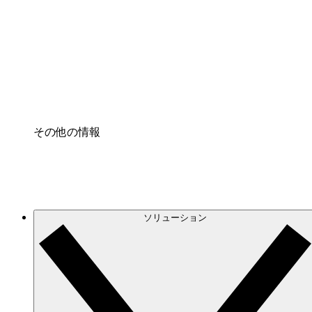
クラウドインフラに対する将来の変更をより良く
プロセスアクセル
プロセス文書化のガバナンスを標準化し、改善す
Enterprise Shield
強化されたセキュリティと詳細な制御を追加する
その他の情報
ソリューション