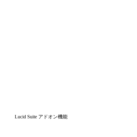
Lucidchart
複雑な内容をチームで分かりやすく理解できるイ
Lucidspark
チームが最高のアイデアを出し合い、行動につな
airfocus
プロダクト管理・ロードマップツール
Lucid Suite アドオン機能
クラウドアクセル