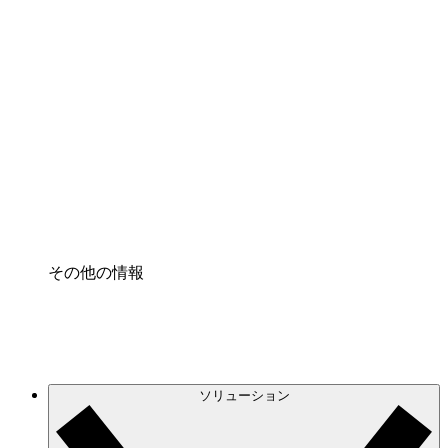
クラウドインフラに対する将来の変更をより良く
理解し、計画を立てましょう。
プロセスアクセル
プロセス文書化のガバナンスを標準化し、改善す
る。
Enterprise Shield
強化されたセキュリティと詳細な制御を追加す
る。
その他の情報
ソリューション