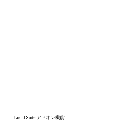
Lucidchart
複雑な内容をチームで分かりやすく理解できるイ
ンテリジェントな作図ソリューション
Lucidspark
チームが最高のアイデアを出し合い、行動につな
げられるバーチャルホワイトボード
airfocus
プロダクト管理・ロードマップツール
Lucid Suite アドオン機能
クラウドアクセル