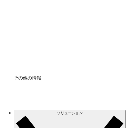
クラウドインフラに対する将来の変更をより良く
理解し、計画を立てましょう。
プロセスアクセル
プロセス文書化のガバナンスを標準化し、改善す
る。
Enterprise Shield
強化されたセキュリティと詳細な制御を追加す
る。
その他の情報
ソリューション