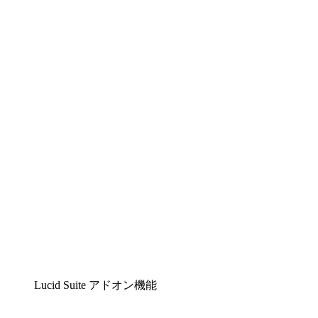
Lucidchart
複雑な内容をチームで分かりやすく理解できるイ
ンテリジェントな作図ソリューション
Lucidspark
チームが最高のアイデアを出し合い、行動につな
げられるバーチャルホワイトボード
airfocus
プロダクト管理・ロードマップツール
Lucid Suite アドオン機能
クラウドアクセル