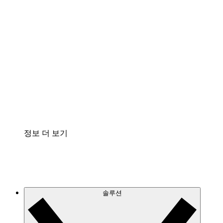
클라우드 인프라에 대한 이해도를 높이고 향후 변
화를 계획할 수 있습니다.
프로세스 액셀러레이터
프로세스 문서의 거버넌스를 표준화하고 개선할
수 있습니다.
Enterprise Shield
보안을 강화하고 세분화된 제어 계층을 추가할 수
있습니다.
정보 더 보기
솔루션