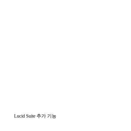
Lucidchart
팀이 복잡성을 명확성으로 바꿀 수 있는 지능형 다
이어그램 작성 솔루션
Lucidspark
팀이 최고의 아이디어를 제시하고 실행할 수 있는
가상 화이트보드
airfocus
제품 관리 및 로드매핑
Lucid Suite 추가 기능
클라우드 액셀러레이터