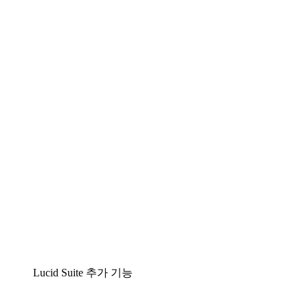
Lucidchart
팀이 복잡성을 명확성으로 바꿀 수 있는 지능형 다
이어그램 작성 솔루션
Lucidspark
팀이 최고의 아이디어를 제시하고 실행할 수 있는
가상 화이트보드
airfocus
제품 관리 및 로드매핑
Lucid Suite 추가 기능
클라우드 액셀러레이터