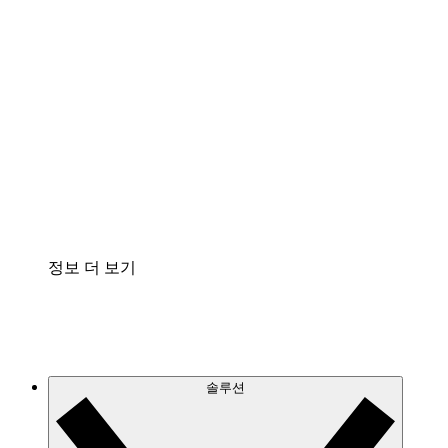
클라우드 인프라에 대한 이해도를 높이고 향후 변
화를 계획할 수 있습니다.
프로세스 액셀러레이터
프로세스 문서의 거버넌스를 표준화하고 개선할
수 있습니다.
Enterprise Shield
보안을 강화하고 세분화된 제어 계층을 추가할 수
있습니다.
정보 더 보기
솔루션