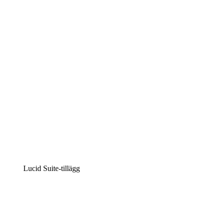
Lucidchart
Intelligent diagramskapande
Lucidspark
Virtuell whiteboardanvändning
airfocus
Produkthantering och skapande av färdplaner
Lucid Suite-tillägg
Molnaccelerator
Förstå och planera bättre för framtida förändringar av
din molninfrastruktur.