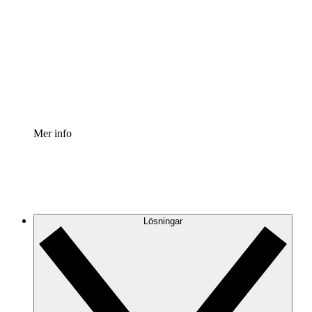
Processaccelerator
Standardisera och förbättra styrningen av
processdokumentation.
Enterprise shield
Lägg till ett förbättrat lager av förstärkt säkerhet och
detaljerad kontroll.
Mer info
Lösningar