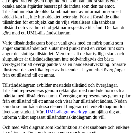
ett objekt vid en given tidpunkt och som kan ändra status eller
orsaka andra åtgärder baserat på de indata som den tar emot.
Tillstånd innebär de olika kombinationer av information som ett
objekt kan ha, inte hur objektet beter sig. För att förstå de olika
tillstånden för ett objekt kan du vilja visualisera alla tänkbara
tillstånd och visa hur ett objekt når respektive tillstånd. Det kan du
göra med ett UML-tillståndsdiagram.
Varje tillståndsdiagram börjar vanligtvis med en mörk punkt som
anger starttillståndet och slutar med punkt med en cirkel runt som
anger det slutliga tillståndet. Men trots att de har tydliga start- och
slutpunkter är tillståndsdiagram inte nödvändigtvis det bästa
verktyget för att övergripande visa en händelseutveckling. Snarare
illustrerar de specifika typer av beteende – i synnerhet övergångar
från ett tillstånd till ett annat.
Tillståndsdiagram avbildar mestadels tillstånd och övergångar.
Tillstånd representeras genom rektanglar med rundade hörn och är
märkta med tillståndets namn. Övergångar representeras genom pilar
från ett tillstånd till ett annat och visar hur tillståndet ändras. Nedan
kan du se hur båda dessa element fungerar i ett enkelt diagram för
livet som student. Vårt
UML-diagramverktyg
kan hjälpa dig att
utforma vilket anpassat tillståndsmaskindiagram du vill.
Och med vårt diagram som kodfunktion är det snabbare och enklare
än någonsin. Du kan skapa en egen mockup av ett