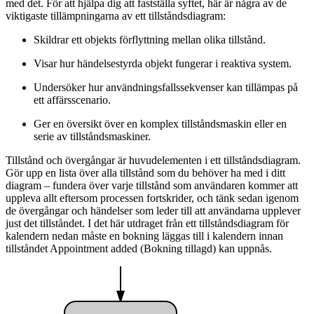
med det. För att hjälpa dig att fastställa syftet, här är några av de
viktigaste tillämpningarna av ett tillståndsdiagram:
Skildrar ett objekts förflyttning mellan olika tillstånd.
Visar hur händelsestyrda objekt fungerar i reaktiva system.
Undersöker hur användningsfallssekvenser kan tillämpas på
ett affärsscenario.
Ger en översikt över en komplex tillståndsmaskin eller en
serie av tillståndsmaskiner.
Tillstånd och övergångar är huvudelementen i ett tillståndsdiagram.
Gör upp en lista över alla tillstånd som du behöver ha med i ditt
diagram – fundera över varje tillstånd som användaren kommer att
uppleva allt eftersom processen fortskrider, och tänk sedan igenom
de övergångar och händelser som leder till att användarna upplever
just det tillståndet. I det här utdraget från ett tillståndsdiagram för
kalendern nedan måste en bokning läggas till i kalendern innan
tillståndet Appointment added (Bokning tillagd) kan uppnås.