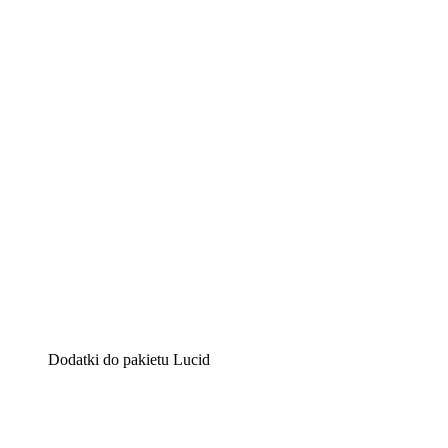
Lucidchart
Inteligentne rozwiązanie do tworzenia diagramów pomag
Lucidspark
Wirtualna tablica, na której zespoły mogą przedstawiać s
airfocus
Platforma do zarządzania produktem i tworzenia map dro
Dodatki do pakietu Lucid
Akcelerator chmury
Lepiej zrozum i zaplanuj przyszłe zmiany w infrastruktu