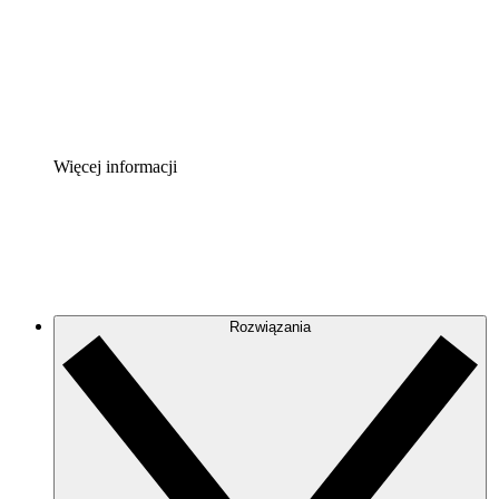
Akcelerator Procesu
Standaryzuj i usprawnij ład organizacyjny w zakresie do
Enterprise Shield
Zapewnij dodatkową warstwę wzmocnionych zabezpiecze
Więcej informacji
Rozwiązania