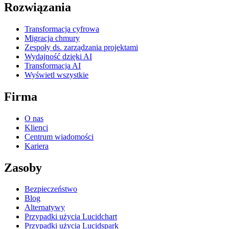
Rozwiązania
Transformacja cyfrowa
Migracja chmury
Zespoły ds. zarządzania projektami
Wydajność dzięki AI
Transformacja AI
Wyświetl wszystkie
Firma
O nas
Klienci
Centrum wiadomości
Kariera
Zasoby
Bezpieczeństwo
Blog
Alternatywy
Przypadki użycia Lucidchart
Przypadki użycia Lucidspark