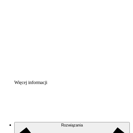
Akcelerator chmury
Lepiej zrozum i zaplanuj przyszłe zmiany w
infrastrukturze chmurowej.
Akcelerator Procesu
Standaryzuj i usprawnij ład organizacyjny w zakresie
dokumentacji procesów.
Enterprise Shield
Zapewnij dodatkową warstwę wzmocnionych
zabezpieczeń i szczegółową kontrolę.
Więcej informacji
Rozwiązania