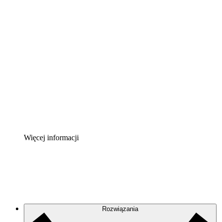
Akcelerator chmury
Lepiej zrozum i zaplanuj przyszłe zmiany w
infrastrukturze chmurowej.
Akcelerator Procesu
Standaryzuj i usprawnij ład organizacyjny w zakresie
dokumentacji procesów.
Enterprise Shield
Zapewnij dodatkową warstwę wzmocnionych
zabezpieczeń i szczegółową kontrolę.
Więcej informacji
Rozwiązania