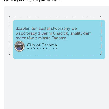
*Dla wszystkich typów planów Lucid