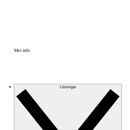
Processaccelerator
Standardisera och förbättra styrningen av
processdokumentation.
Enterprise shield
Lägg till ett förbättrat lager av förstärkt säkerhet och
detaljerad kontroll.
Mer info
Lösningar