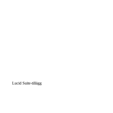
Intelligent diagramskapande
Lucidspark
Virtuell whiteboardanvändning
airfocus
Produkthantering och skapande av färdplaner
Lucid Suite-tillägg
Molnaccelerator
Förstå och planera bättre för framtida förändringar av
din molninfrastruktur.