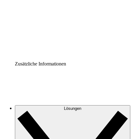
Prozess-Accelerator
Governance der Prozessdokumentation vereinheitlichen
und stärken.
Enterprise Shield
Zusätzliche Sicherheitslayer und granulare
Zugriffskontrolle.
Zusätzliche Informationen
Lösungen