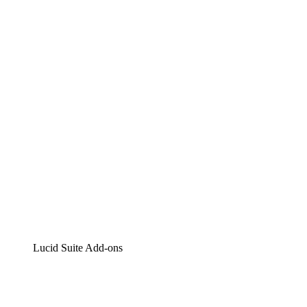
Lucidchart
Intelligente Diagrammerstellung
Lucidspark
Digitales Whiteboarding
airfocus
Produktmanagement und -roadmapping
Lucid Suite Add-ons
Cloud-Accelerator
Besseres Verständnis und Planung künftiger Cloud-
Infrastruktur-Änderungen.