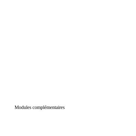
Lucidchart
Diagrammes intelligents
Lucidspark
Tableau blanc virtuel
airfocus
Gestion de produit et roadmapping
Modules complémentaires