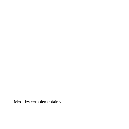
Lucidchart
Diagrammes intelligents
Lucidspark
Tableau blanc virtuel
airfocus
Gestion de produit et roadmapping
Modules complémentaires