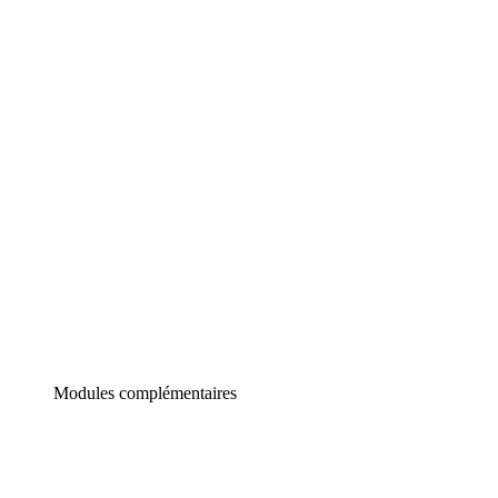
Lucidchart
Diagrammes intelligents
Lucidspark
Tableau blanc virtuel
airfocus
Gestion de produit et roadmapping
Modules complémentaires