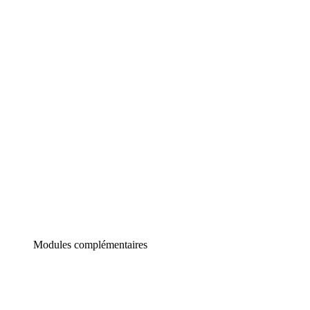
Lucidchart
Diagrammes intelligents
Lucidspark
Tableau blanc virtuel
airfocus
Gestion de produit et roadmapping
Modules complémentaires