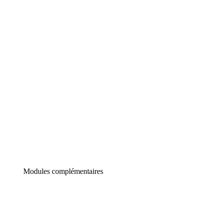
Lucidchart
Diagrammes intelligents
Lucidspark
Tableau blanc virtuel
airfocus
Gestion de produit et roadmapping
Modules complémentaires