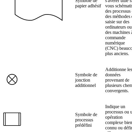
Symbole de
s'avérer utile s
papier adhésif
vous schémati
des processus
des méthodes 
saisie sur des
ordinateurs ou
des machines 
commande
numérique
(CNC) beauc
plus anciens.
Additionne le
Symbole de
données
jonction
provenant de
additionnel
plusieurs che
convergents.
Indique un
processus ou 
Symbole de
opération
processus
complexe bie
prédéfini
connu ou défi