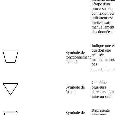
l'étape d'un
processus de
connexion où
utilisateur est
invité à saisir
manuellement
des données.
Indique une é
qui doit être
Symbole de
réalisée
fonctionnement
manuellement
manuel
pas
automatiqueme
Combine
Symbole de
plusieurs
fusion
parcours pour
faire un seul.
Représente
Symbole de
plusieurs