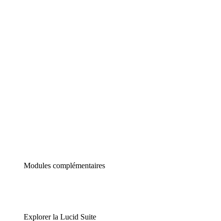
Diagrammes intelligents
Lucidspark
Tableau blanc virtuel
airfocus
Gestion de produit et roadmapping
Modules complémentaires
Explorer la Lucid Suite