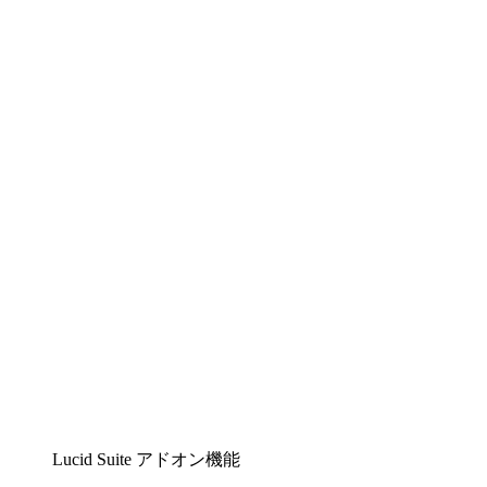
Lucidchart
複雑な内容をチームで分かりやすく理解できるイ
ンテリジェントな作図ソリューション
Lucidspark
チームが最高のアイデアを出し合い、行動につな
げられるバーチャルホワイトボード
airfocus
プロダクト管理・ロードマップツール
Lucid Suite アドオン機能