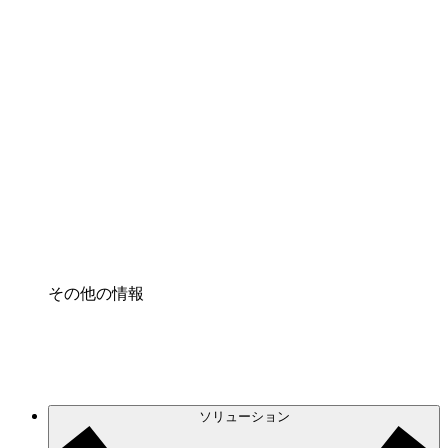
クラウドアクセル
クラウドインフラに対する将来の変更をより良く
理解し、計画を立てましょう。
プロセスアクセル
プロセス文書化のガバナンスを標準化し、改善す
る。
Enterprise Shield
強化されたセキュリティと詳細な制御を追加す
る。
その他の情報
ソリューション