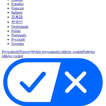
Español
Français
Italiano
日本語
한국인
Nederlands
Polski
Português
Pусский
Svenska
Prywatność
Prawny
Wybór prywatności plików cookie
Polityka
plików cookie