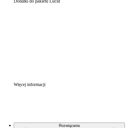
Dodatki do pakietu Lucid
Akcelerator chmury
Lepiej zrozum i zaplanuj przyszłe zmiany w
infrastrukturze chmurowej.
Akcelerator Procesu
Standaryzuj i usprawnij ład organizacyjny w zakresie
dokumentacji procesów.
Enterprise Shield
Zapewnij dodatkową warstwę wzmocnionych
zabezpieczeń i szczegółową kontrolę.
Więcej informacji
Rozwiązania