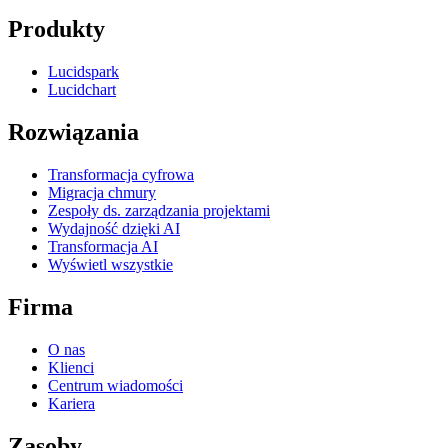
Produkty
Lucidspark
Lucidchart
Rozwiązania
Transformacja cyfrowa
Migracja chmury
Zespoły ds. zarządzania projektami
Wydajność dzięki AI
Transformacja AI
Wyświetl wszystkie
Firma
O nas
Klienci
Centrum wiadomości
Kariera
Zasoby