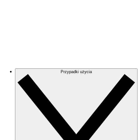
Stwórz przejrzysty obraz architektury AWS, aby
zwizualizować i zoptymalizować środowisko chmury.
Azure
Śledź na bieżąco ewoluującą infrastrukturę Azure
dzięki dokładnym i dynamicznym diagramom chmury.
GCP
Twórz i filtruj diagramy GCP, aby pozbyć się bałaganu
i skupić się na potrzebnych informacjach.
Przypadki użycia