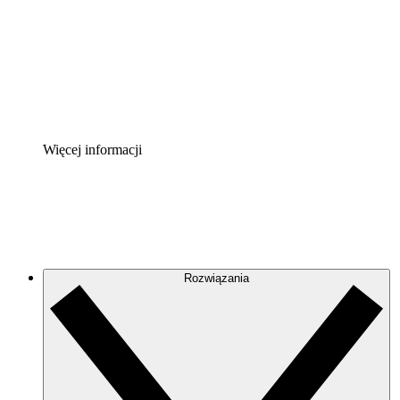
Akcelerator Procesu
Standaryzuj i usprawnij ład organizacyjny w zakresie do
Enterprise Shield
Zapewnij dodatkową warstwę wzmocnionych zabezpiecze
Więcej informacji
Rozwiązania