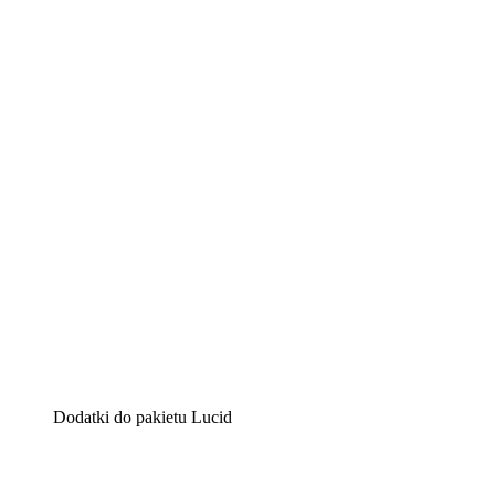
Lucidchart
Inteligentne rozwiązanie do tworzenia diagramów pomag
Lucidspark
Wirtualna tablica, na której zespoły mogą przedstawiać s
airfocus
Platforma do zarządzania produktem i tworzenia map dro
Dodatki do pakietu Lucid
Akcelerator chmury
Lepiej zrozum i zaplanuj przyszłe zmiany w infrastruktu