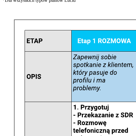
*Dla wszystkich typów planów Lucid