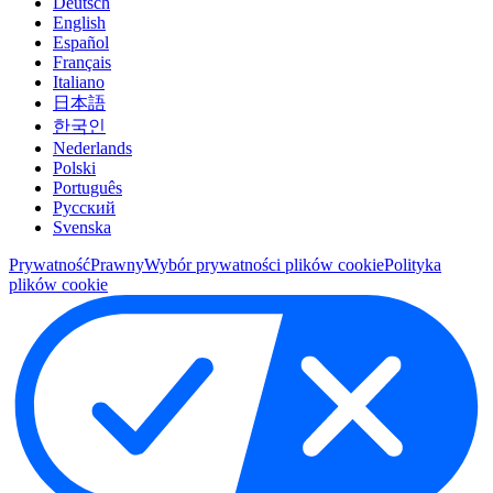
Deutsch
English
Español
Français
Italiano
日本語
한국인
Nederlands
Polski
Português
Pусский
Svenska
Prywatność
Prawny
Wybór prywatności plików cookie
Polityka
plików cookie