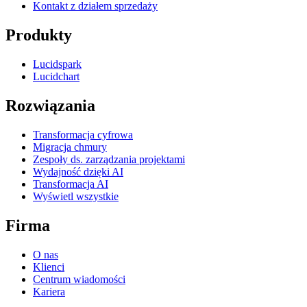
Kontakt z działem sprzedaży
Produkty
Lucidspark
Lucidchart
Rozwiązania
Transformacja cyfrowa
Migracja chmury
Zespoły ds. zarządzania projektami
Wydajność dzięki AI
Transformacja AI
Wyświetl wszystkie
Firma
O nas
Klienci
Centrum wiadomości
Kariera