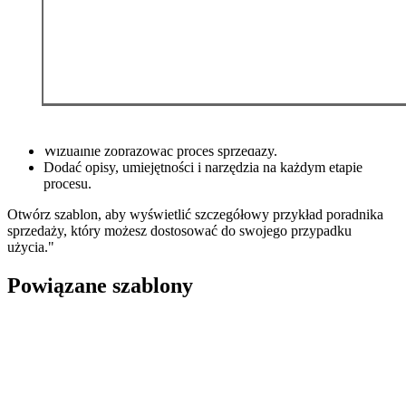
"Ten szablon poradnika sprzedaży firmy Winning By Design może
pomóc:
Połączyć spostrzeżenia zebrane z innych szablonów Winning
By Design.
Wizualnie zobrazować proces sprzedaży.
Dodać opisy, umiejętności i narzędzia na każdym etapie
procesu.
Otwórz szablon, aby wyświetlić szczegółowy przykład poradnika
sprzedaży, który możesz dostosować do swojego przypadku
użycia."
Powiązane szablony