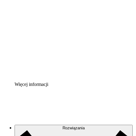
Akcelerator chmury
Lepiej zrozum i zaplanuj przyszłe zmiany w
infrastrukturze chmurowej.
Akcelerator Procesu
Standaryzuj i usprawnij ład organizacyjny w zakresie
dokumentacji procesów.
Enterprise Shield
Zapewnij dodatkową warstwę wzmocnionych
zabezpieczeń i szczegółową kontrolę.
Więcej informacji
Rozwiązania