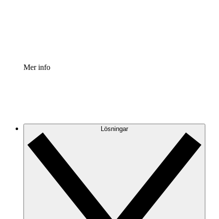
Processaccelerator
Standardisera och förbättra styrningen av processdokumen
Enterprise shield
Lägg till ett förbättrat lager av förstärkt säkerhet och detal
Mer info
Lösningar