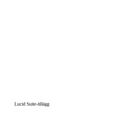
Lucidchart
Intelligent diagramskapande
Lucidspark
Virtuell whiteboardanvändning
airfocus
Produkthantering och skapande av färdplaner
Lucid Suite-tillägg
Molnaccelerator
Förstå och planera bättre för framtida förändringar av din 