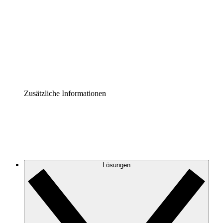
Prozess-Accelerator
Governance der Prozessdokumentation vereinheitlichen
und stärken.
Enterprise Shield
Zusätzliche Sicherheitslayer und granulare
Zugriffskontrolle.
Zusätzliche Informationen
Lösungen