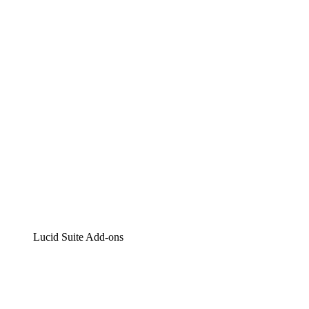
Lucidchart
Intelligente Diagrammerstellung
Lucidspark
Digitales Whiteboarding
airfocus
Produktmanagement und -roadmapping
Lucid Suite Add-ons
Cloud-Accelerator
Besseres Verständnis und Planung künftiger Cloud-
Infrastruktur-Änderungen.