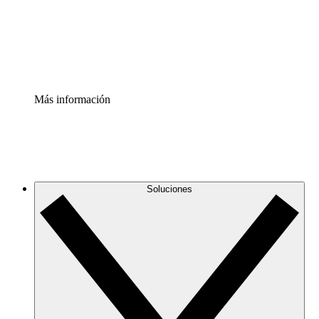
Acelerador de Procesos
Estandariza y mejora el control de la documentación de p
Enterprise Shield
Añade una capa de seguridad reforzada y control detallad
Más información
Soluciones